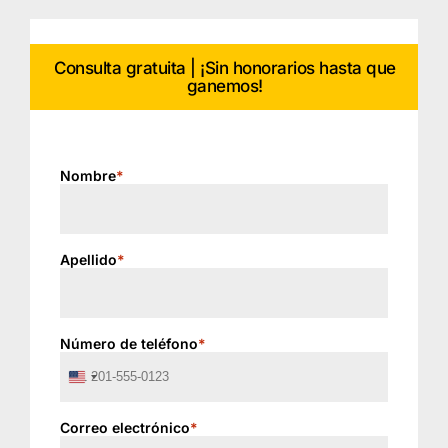
Consulta gratuita | ¡Sin honorarios hasta que
ganemos!
Nombre
*
Apellido
*
Número de teléfono
*
United
States
+1
Correo electrónico
*