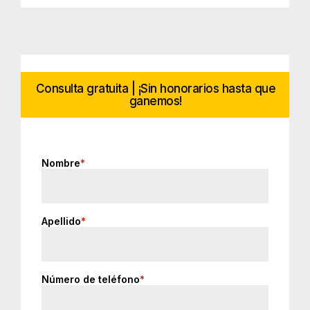
Consulta gratuita | ¡Sin honorarios hasta que
ganemos!
Nombre
*
Apellido
*
Número de teléfono
*