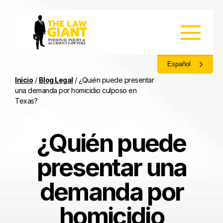
Español
Inicio
/
Blog Legal
/
¿Quién puede presentar
una demanda por homicidio culposo en
Texas?
¿Quién puede
presentar una
demanda por
homicidio