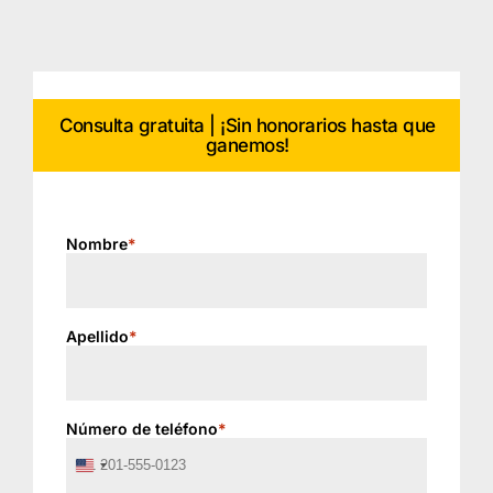
Consulta gratuita | ¡Sin honorarios hasta que
ganemos!
Nombre
*
Apellido
*
Número de teléfono
*
United
States