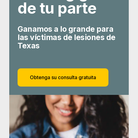
de tu parte
Ganamos a lo grande para
las víctimas de lesiones de
Texas
Obtenga su consulta gratuita