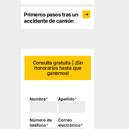
Primeros pasos tras un
accidente de camión
Consulta gratuita | ¡Sin
honorarios hasta que
ganemos!
Nombre
*
Apellido
*
Número de
Correo
teléfono
*
electrónico
*