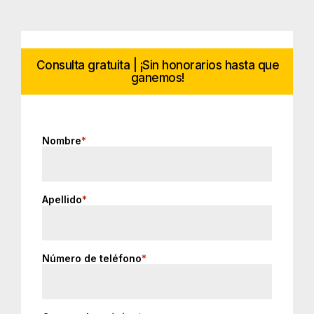
Consulta gratuita | ¡Sin honorarios hasta que
ganemos!
Nombre
*
Apellido
*
Número de teléfono
*