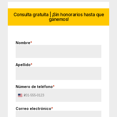
Consulta gratuita | ¡Sin honorarios hasta que
ganemos!
Nombre
*
Apellido
*
Número de teléfono
*
United
States
+1
Correo electrónico
*