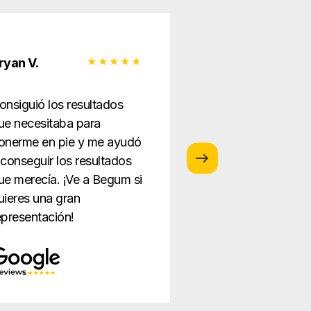
ryan V.
Monica G.
onsiguió los resultados
¡Me encanta este 
ue necesitaba para
abogados el perso
onerme en pie y me ayudó
tan servicial y gra
 conseguir los resultados
prestación del mej
ue merecía. ¡Ve a Begum si
servicio nunca!
uieres una gran
epresentación!