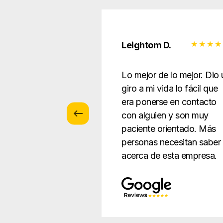
 Z.
Leightom D.
icio con los
Lo mejor de lo mejor. Dio 
 ... paciente y
giro a mi vida lo fácil que
todo de una
era ponerse en contacto
ue sea
con alguien y son muy
ble para la gente.
paciente orientado. Más
personas necesitan saber
acerca de esta empresa.