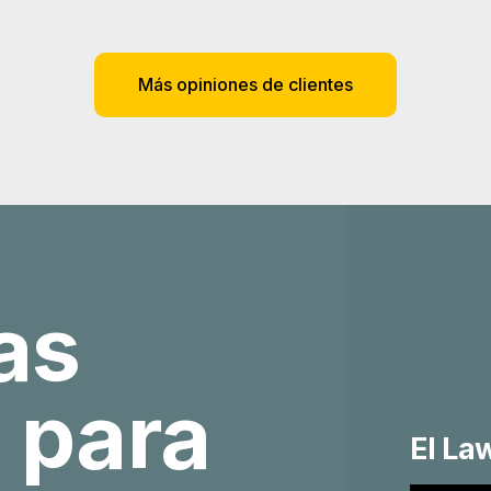
Más opiniones de clientes
as
 para
El La