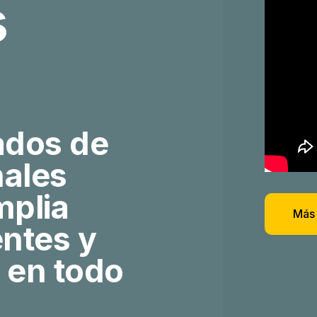
s
ados de
nales
mplia
Más 
ntes y
 en todo