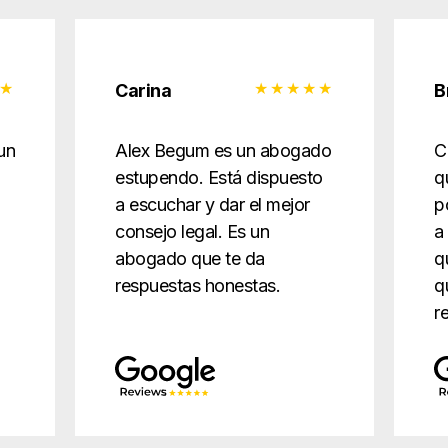
Carina
B
un
Alex Begum es un abogado
C
estupendo. Está dispuesto
q
a escuchar y dar el mejor
p
consejo legal. Es un
a
abogado que te da
q
respuestas honestas.
q
r