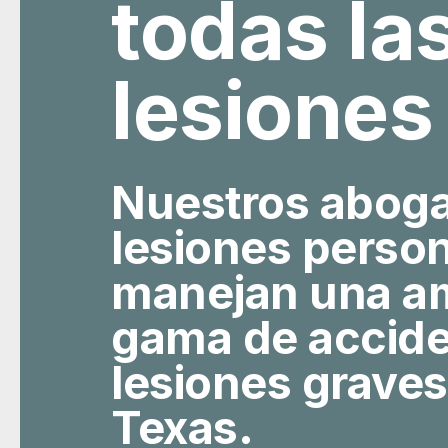
todas la
lesiones
Nuestros abog
lesiones perso
manejan una a
gama de accide
lesiones graves
Texas.