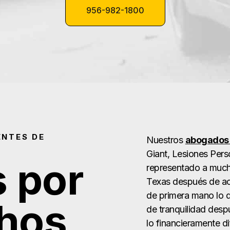
956-982-1800
ENTES DE
Nuestros
abogados 
Giant, Lesiones Per
 por
representado a mucha
Texas después de ac
de primera mano lo di
chos
de tranquilidad desp
lo financieramente di