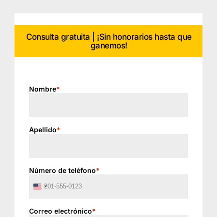
Consulta gratuita | ¡Sin honorarios hasta que
ganemos!
Nombre
*
Apellido
*
Número de teléfono
*
United
States
+1
Correo electrónico
*