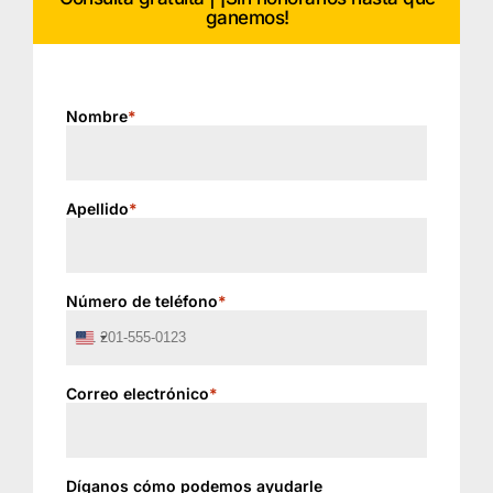
ganemos!
Nombre
*
Apellido
*
Número de teléfono
*
United
States
+1
Correo electrónico
*
Díganos cómo podemos ayudarle