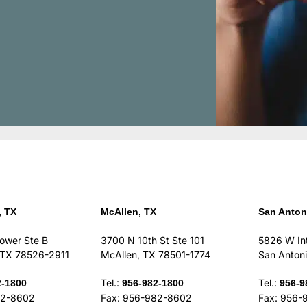
, TX
McAllen, TX
San Anton
lower Ste B
3700 N 10th St Ste 101
5826 W Int
, TX 78526-2911
McAllen, TX 78501-1774
San Anton
Tel.:
Tel.:
2-1800
956-982-1800
956-9
82-8602
Fax: 956-982-8602
Fax: 956-