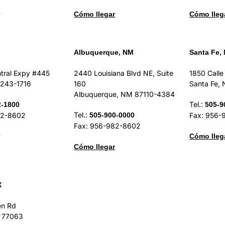
Cómo llegar
Cómo lleg
Albuquerque, NM
Santa Fe,
tral Expy #445
2440 Louisiana Blvd NE, Suite
1850 Calle
5243-1716
160
Santa Fe,
Albuquerque, NM 87110-4384
Tel.:
2-1800
505-9
Tel.:
82-8602
505-900-0000
Fax: 956-
Fax: 956-982-8602
Cómo lleg
Cómo llegar
X
en Rd
X 77063