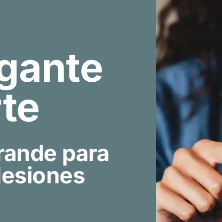
igante
rte
rande para
 lesiones