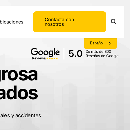
Contacta con
bicaciones
nosotros
Español
5.0
De más de 800
Reseñas de Google
grosa
sados
nales y accidentes