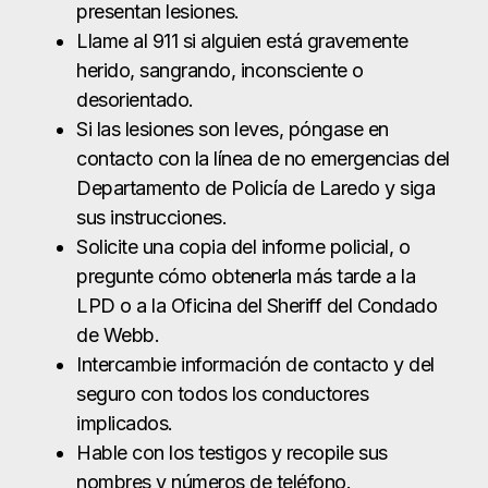
Solicite una copia del informe policial, o
pregunte cómo obtenerla más tarde a la
LPD o a la Oficina del Sheriff del Condado
de Webb.
Intercambie información de contacto y del
seguro con todos los conductores
implicados.
Hable con los testigos y recopile sus
nombres y números de teléfono.
Haz fotos y graba vídeos de los daños del
vehículo, del estado de la carretera, de las
señales de tráfico y de cualquier otra cosa
que pueda ser relevante.
Busque atención médica de inmediato, ya
sea en Doctors Hospital of Laredo, Laredo
Medical Center o en una clínica de atención
urgente, idealmente el mismo día o dentro