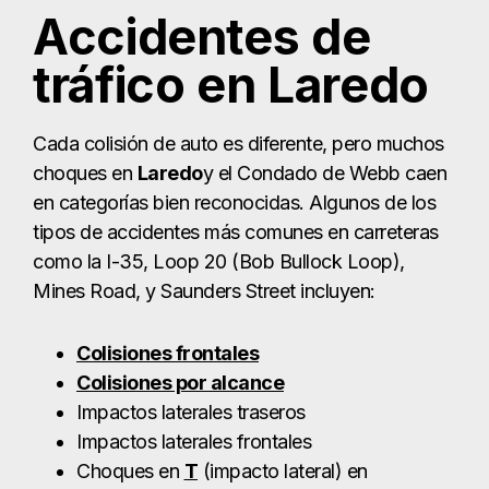
como la I-35, Loop 20 (Bob Bullock Loop),
Mines Road, y Saunders Street incluyen:
Colisiones frontales
Colisiones por alcance
Impactos laterales traseros
Impactos laterales frontales
Choques en
T
(impacto lateral) en
intersecciones
Accidentes por circulación en dirección
contraria (comunes en las carreteras de
acceso)
Vuelcos de vehículos, especialmente de
todoterrenos o camiones comerciales.
Colisiones múltiples en corredores con
mucho tráfico