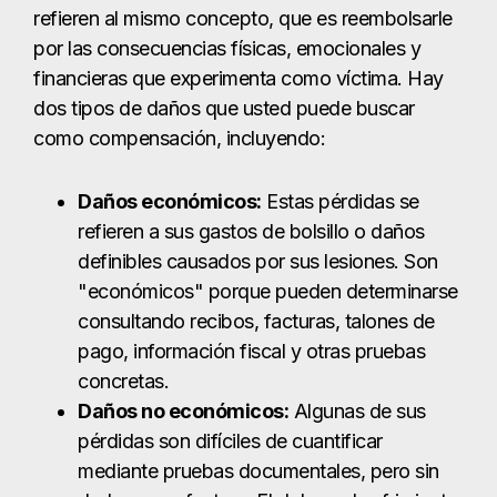
definibles causados por sus lesiones. Son
"económicos" porque pueden determinarse
consultando recibos, facturas, talones de
pago, información fiscal y otras pruebas
concretas.
Daños no económicos:
Algunas de sus
pérdidas son difíciles de cuantificar
mediante pruebas documentales, pero sin
duda pasan factura. El dolor y el sufrimiento,
la angustia emocional y las pérdidas que
afectan a sus relaciones personales son
algunos ejemplos. Aunque puede que no
tenga papeles, un abogado experto en
accidentes de coche tiene acceso a
recursos y herramientas que sirven como
prueba sólida de sus daños no económicos.