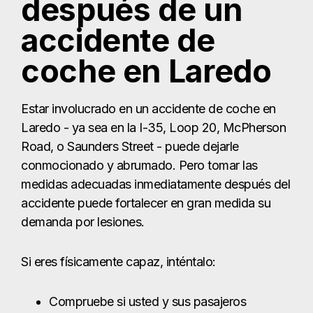
conmocionado y abrumado. Pero tomar las
medidas adecuadas inmediatamente después del
accidente puede fortalecer en gran medida su
demanda por lesiones.
Si eres físicamente capaz, inténtalo:
Compruebe si usted y sus pasajeros
presentan lesiones.
Llame al 911 si alguien está gravemente
herido, sangrando, inconsciente o
desorientado.
Si las lesiones son leves, póngase en
contacto con la línea de no emergencias del
Departamento de Policía de Laredo y siga
sus instrucciones.