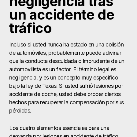
automovilista es un factor. El término legal es
negligencia, y es un concepto muy específico
bajo la ley de Texas. Si usted sufrió lesiones por
accidente de coche, usted debe probar ciertos
hechos para recuperar la compensación por sus
pérdidas.
Los cuatro elementos esenciales para una
demanda por lesiones en accidente de tráfico
basada en negligencia son:
Deber:
Usted debe demostrar que el otro
conductor tenía el deber de ejercer un cierto
nivel de cuidado mientras conducía. Este
deber legal se aplica a todos los
conductores, exigiéndoles que se
comporten del mismo modo que lo haría una