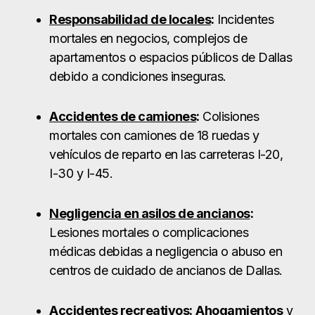
vehículos de reparto en las carreteras I-20,
I-30 y I-45.
Negligencia en asilos de ancianos
:
Lesiones mortales o complicaciones
médicas debidas a negligencia o abuso en
centros de cuidado de ancianos de Dallas.
Accidentes recreativos:
Ahogamientos
y
accidentes de navegación en los lagos
White Rock, Ray Hubbard y Joe Pool.
Accidentes
de peatones
y
ciclistas
:
Víctimas mortales en zonas de mucho
tráfico como el centro de Dallas, Oak Lawn
y Bishop Arts.