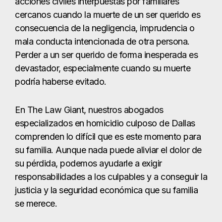
En The Law Giant, nuestros abogados
especializados en homicidio culposo de Dallas
comprenden lo difícil que es este momento para
su familia. Aunque nada puede aliviar el dolor de
su pérdida, podemos ayudarle a exigir
responsabilidades a los culpables y a conseguir la
justicia y la seguridad económica que su familia
se merece.
Ley de muerte por
negligencia de Texas
El estatuto de muerte por negligencia de Texas se
encuentra en
el Capítulo 71 del Código de
Práctica Civil y Recursos de Texas (§§ 71.001 -
71.012)
. Estas leyes describen quién puede
presentar una demanda, lo que califica como