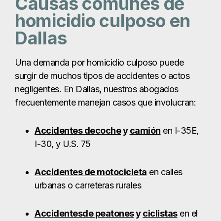
Accidentes de
coche
y
camión
en I-35E,
I-30, y U.S. 75
Accidentes de motocicleta
en calles
urbanas o carreteras rurales
Accidentes
de peatones
y
ciclistas
en el
centro de Dallas o Deep Ellum
Accidentes
laborales
y de la
construcción
Productos
peligrosos y
defectuosos
Negligencia en residencias de ancianos