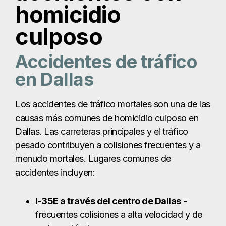
causas más comunes de homicidio culposo en
Dallas. Las carreteras principales y el tráfico
pesado contribuyen a colisiones frecuentes y a
menudo mortales. Lugares comunes de
accidentes incluyen:
I-35E a través del centro de Dallas
-
frecuentes colisiones a alta velocidad y de
varios vehículos
Autopista LBJ (I-635)
: carriles
congestionados y conducción agresiva que
provoca accidentes mortales.
U.S. Highway 75 (Central Expressway)
-
zonas de incorporación peligrosas y