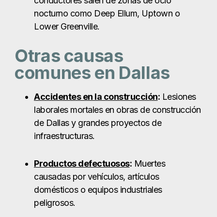
laborales mortales en obras de construcción
de Dallas y grandes proyectos de
infraestructuras.
Productos defectuosos
:
Muertes
causadas por vehículos, artículos
domésticos o equipos industriales
peligrosos.
Responsabilidad de locales
:
Incidentes
mortales en negocios, complejos de
apartamentos o espacios públicos de Dallas
debido a condiciones inseguras.
Accidentes de camiones
:
Colisiones
mortales con camiones de 18 ruedas y