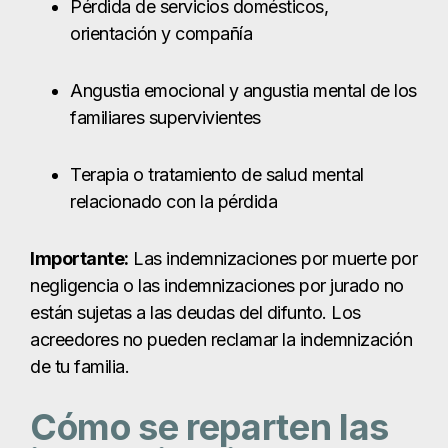
Importante:
Las indemnizaciones por muerte por
negligencia o las indemnizaciones por jurado no
están sujetas a las deudas del difunto. Los
acreedores no pueden reclamar la indemnización
de tu familia.
Cómo se reparten las
indemnizaciones por
homicidio culposo
Si su caso va a juicio en el condado de Dallas, el
jurado decide cómo se distribuye la
indemnización entre los supervivientes elegibles.
Si su caso se resuelve fuera de los tribunales
(como la mayoría), la familia puede decidir sobre