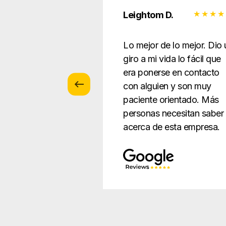
 Z.
Leightom D.
icio con los
Lo mejor de lo mejor. Dio 
 ... paciente y
giro a mi vida lo fácil que
todo de una
era ponerse en contacto
ue sea
con alguien y son muy
ble para la gente.
paciente orientado. Más
personas necesitan saber
acerca de esta empresa.