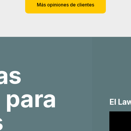
Más opiniones de clientes
as
 para
El La
s