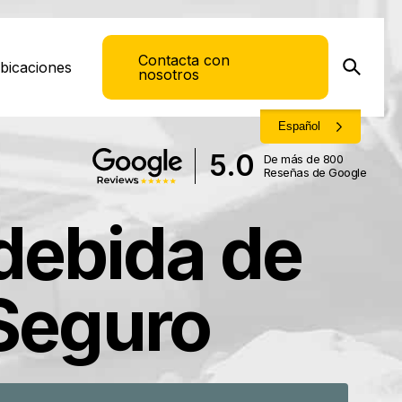
Contacta con
bicaciones
nosotros
Español
5.0
De más de 800
Reseñas de Google
debida de
Seguro