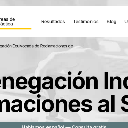
reas de
Resultados
Testimonios
Blog
U
áctica
egación Equivocada de Reclamaciones de
enegación In
maciones al 
Hablamos español — Consulta gratis