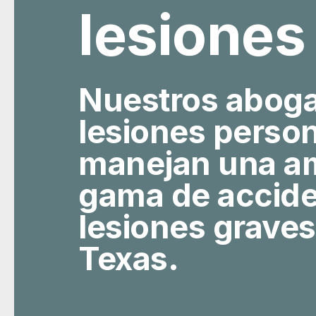
lesiones
Nuestros abog
lesiones perso
manejan una a
gama de accide
lesiones graves
Texas.