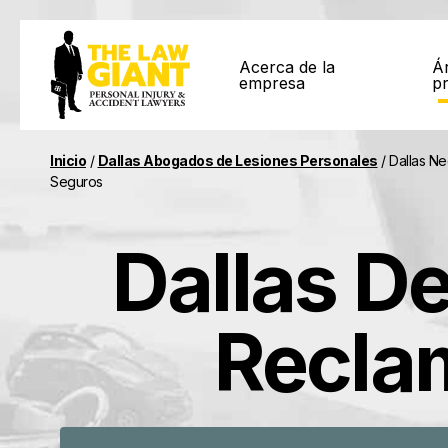
Acerca de la
Á
empresa
pr
Inicio
/
Dallas Abogados de Lesiones Personales
/
Dallas N
Seguros
Dallas D
Recla