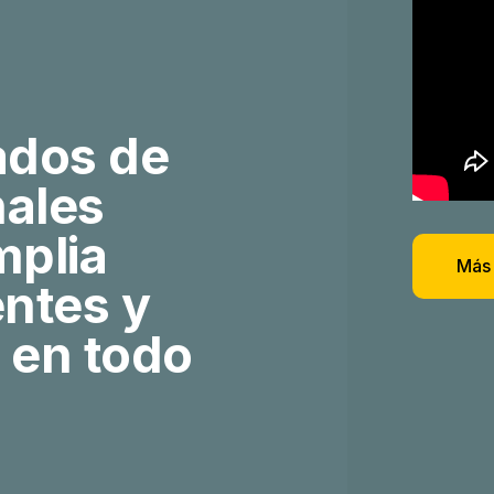
ados de
nales
mplia
Más 
ntes y
 en todo