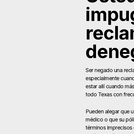
impu
recla
deneg
Ser negado una recl
especialmente cuand
estar allí cuando má
todo Texas con frecu
Pueden alegar que us
médico o que su póli
términos imprecisos d