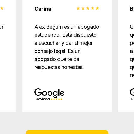
Carina
B
un
Alex Begum es un abogado
C
estupendo. Está dispuesto
q
a escuchar y dar el mejor
p
consejo legal. Es un
a
abogado que te da
q
respuestas honestas.
q
r