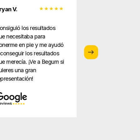
ryan V.
Monica G.
onsiguió los resultados
¡Me encanta este 
ue necesitaba para
abogados el perso
onerme en pie y me ayudó
tan servicial y gra
 conseguir los resultados
prestación del mej
ue merecía. ¡Ve a Begum si
servicio nunca!
uieres una gran
epresentación!