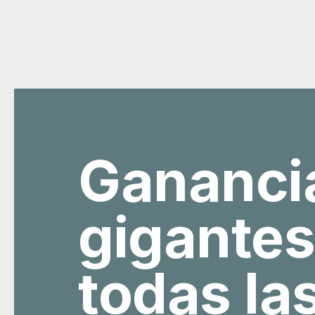
Gananci
gigantes
todas la