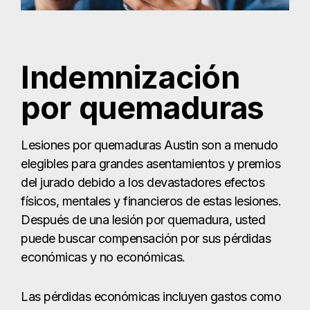
elegibles para grandes asentamientos y premios
del jurado debido a los devastadores efectos
físicos, mentales y financieros de estas lesiones.
Después de una lesión por quemadura, usted
puede buscar compensación por sus pérdidas
económicas y no económicas.
Las pérdidas económicas incluyen gastos como
facturas médicas y salarios perdidos. Las
quemaduras pueden requerir tratamientos
costosos que se prolongan durante muchos
años. Dependiendo de su empleo, también
podría perder mucho tiempo de trabajo durante
su recuperación.
Por otro lado, las pérdidas no económicas cubren