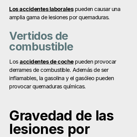
derrames de combustible. Además de ser
inflamables, la gasolina y el gasóleo pueden
provocar quemaduras químicas.
Gravedad de las
lesiones por
quemaduras
La piel tiene
tres capas
: la epidermis, la dermis y
la hipodermis. La epidermis proporciona una
capa impermeable que mantiene los gérmenes
fuera y la humedad dentro. La dermis regula la
temperatura con glándulas sudoríparas y
mantiene la piel sana con glándulas sebáceas. La