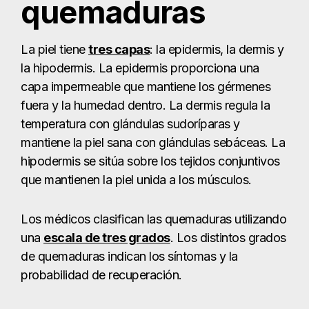
hipodermis se sitúa sobre los tejidos conjuntivos
que mantienen la piel unida a los músculos.
Los médicos clasifican las quemaduras utilizando
una
escala de tres grados
. Los distintos grados
de quemaduras indican los síntomas y la
probabilidad de recuperación.
Las quemaduras de primer grado dañan o
destruyen la epidermis. Son las quemaduras más
leves y causan dolor, enrojecimiento e hinchazón.
Estas quemaduras suelen curarse sin dejar
cicatrices ni efectos secundarios.
Las quemaduras de segundo grado destruyen la
epidermis y dañan la dermis. Pueden causar un