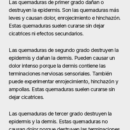
dolor intenso porque la dermis contiene las
terminaciones nerviosas sensoriales. También
puede experimentar enrojecimiento, hinchazón y
ampollas. Estas quemaduras suelen curarse sin
dejar cicatrices.
Las quemaduras de tercer grado destruyen la
epidermis y la dermis. Estas quemaduras no
causan dolor porque destruyen las terminaciones
nerviosas. Sin piel, se corre el riesgo de
deshidratación e infecciones. Los médicos tratan
las quemaduras de tercer grado con injertos de
piel que protegen el cuerpo pero aumentan la
probabilidad de cicatrización.
Las quemaduras graves pueden crear tejido
cicatricial en músculos, tendones y ligamentos