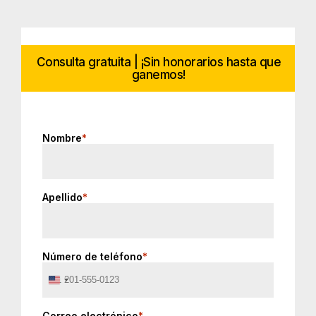
Consulta gratuita | ¡Sin honorarios hasta que
ganemos!
Nombre
*
Apellido
*
Número de teléfono
*
United
States
+1
Correo electrónico
*