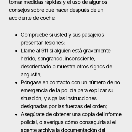
desorientado o muestra otros signos de
angustia;
Póngase en contacto con un número de no
emergencia de la policía para explicar su
situación, y siga las instrucciones
designadas por las fuerzas del orden;
Asegúrate de obtener una copia del informe
policial, o averigua cómo conseguirla si el
agente archiva la documentación del
incidente más tarde;
Mientras esté en el lugar del accidente,
intercambie información de contacto y del
seguro con todos los conductores;
Intente hablar con los testigos y consiga su
información de contacto;
Haz fotos y graba vídeos del lugar de los
hechos, de tu coche y de otros detalles