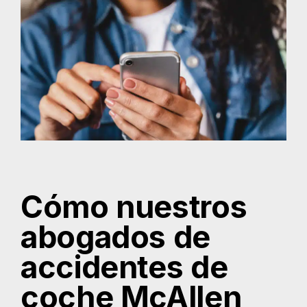
Cómo nuestros
abogados de
accidentes de
coche McAllen
puede ayudar
En The Law Giant, nuestros abogados
especializados en lesiones por accidentes de
tráfico cuentan con una amplia experiencia y un
profundo conocimiento jurídico. Además de
contar con la ventaja que supone esta amplia
formación jurídica, también podemos ofrecerte