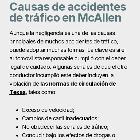
conductor incumplió este deber incluyen la
violación de
las normas de circulación de
Texas
, tales como:
Exceso de velocidad;
Cambios de carril inadecuados;
No obedecer las señales de tráfico;
Conducir bajo los efectos de drogas o
sustancias controladas;
No utilizar los intermitentes al girar;
Pasar en zona prohibida;
Envío de mensajes de texto
o uso del
teléfono móvil;
No ceder el paso; y,
Muchos más.