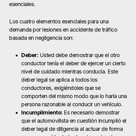
nivel de cuidado mientras conducía. Este
deber legal se aplica a todos los
conductores, exigiéndoles que se
comporten del mismo modo que lo haría una
persona razonable al conducir un vehículo.
Incumplimiento:
Es necesario demostrar
que el automovilista en cuestión incumplió el
deber legal de diligencia al actuar de forma
poco razonable dadas las circunstancias.
Causalidad:
Debe establecer un nexo
causal entre el incumplimiento de las
obligaciones y el accidente de tráfico, de
forma que usted no habría resultado herido
si no se hubiera producido el
incumplimiento.
Daños y perjuicios:
Tendrá que demostrar