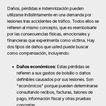
como compensación, incluyendo:
Daños económicos:
Estas pérdidas se
refieren a sus gastos de bolsillo o daños
definibles causados por sus lesiones. Son
"económicos" porque pueden determinarse
consultando recibos, facturas, talones de
pago, información fiscal y otras pruebas
concretas.
Daños no económicos:
Algunas de sus
pérdidas son difíciles de cuantificar
mediante pruebas documentales, pero sin
duda pasan factura. El dolor y el sufrimiento,
la angustia emocional y las pérdidas que
afectan a sus relaciones personales son
algunos ejemplos. Aunque puede que no
tenga papeles, un abogado experto en