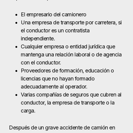
Proveedores de formación, educación o
licencias que no hayan formado
adecuadamente al operador.
Varias compañías de seguros que cubren al
conductor, la empresa de transporte o la
carga.
Después de un grave accidente de camión en
Harlingen, las víctimas y sus familias a menudo se
enfrentan a gastos abrumadores e inesperados.
Solo las facturas médicas pueden alcanzar
rápidamente decenas o incluso cientos de miles
de dólares. Muchas víctimas no pueden trabajar
durante su recuperación, o es posible que nunca
vuelvan a su trabajo anterior. Si se pierde a un
padre o cónyuge, las familias también pueden