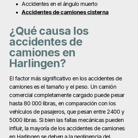
El factor más significativo en los accidentes de
camiones es el tamaño y el peso. Un camión
comercial completamente cargado puede pesar
hasta 80 000 libras, en comparación con los
vehículos de pasajeros, que pesan entre 2400 y
5000 libras. Si bien las fallas mecánicas pueden
influir, la mayoría de los accidentes de camiones
en Harlingen se deben a la negligencia del
conductor o de la empresa, lo que incluye:
Conductores inexpertos o mal formados
Infracciones de las leyes de tráfico de Texas
Uso del teléfono móvil
(mensajes de texto,
llamadas, uso de Internet o redes sociales)
Otros comportamientos que distraen la
atención al conducir, como comer o ajustar