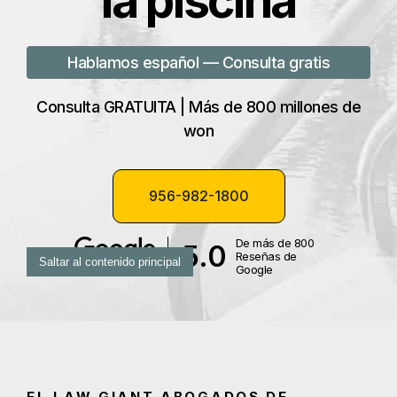
la piscina
Hablamos español — Consulta gratis
Consulta GRATUITA | Más de 800 millones de
won
956-982-1800
De más de 800
5.0
Reseñas de
Saltar al contenido principal
Google
EL LAW GIANT ABOGADOS DE